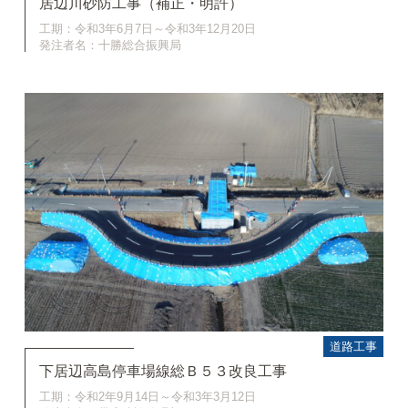
居辺川砂防工事（補正・明許）
工期：令和3年6月7日～令和3年12月20日
発注者名：十勝総合振興局
道路工事
下居辺高島停車場線総Ｂ５３改良工事
工期：令和2年9月14日～令和3年3月12日