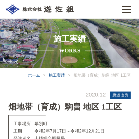
施工実績
WORKS
ホーム
>
施工実績
>
畑地帯（育成）駒畠 地区 1工区
2020.12
農道改良
畑地帯（育成）駒畠 地区 1工区
工事場所
幕別町
工期
令和2年7月17日～令和2年12月21日
発注者名
十勝総合振興局